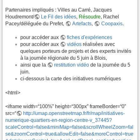
Partenaires impliqués : Villes au Carré, Jacques
Houdremont/
Le Fil des idées
,
Résoudre
, Rachel
Pacey/déléguée du Prefet,
Artefacts
,
Coopaxis
.
pour accéder aux
fiches d'expériences
pour accéder aux
vidéos
réalisées avec
quelques porteurs de projets et des experts invités
à la journée régionale du 5 juin à Blois,
ainsi que la
restitution vidéo
de la journée du 5
juin.
ci-dessous la carte des initiatives numériques
<html>
<iframe width=“100%” height=“300px” frameBorder=“0”
src=“
http://umap.openstreetmap.fr/fr/map/initiatives-
numerique-quartiers-en-region-centre-v_37445?
scaleControl=false&miniMap=false&scrollWheelZoom=fal
se&zoomControl=true&allowEdit=false&moreControl=true