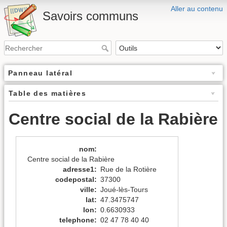
Aller au contenu
Savoirs communs
Panneau latéral
Table des matières
Centre social de la Rabière
nom
:
Centre social de la Rabière
adresse1
:
Rue de la Rotière
codepostal
:
37300
ville
:
Joué-lès-Tours
lat
:
47.3475747
lon
:
0.6630933
telephone
:
02 47 78 40 40