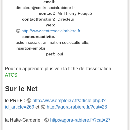
email
:
directeur@centresocialrabiere.fr
contact
:
Mr Thierry Fouqué
contactfonction
:
Directeur
web
:
http://www.centresocialrabiere.fr
secteursactivite
:
action sociale
,
animation socioculturelle
,
insertion-emploi
pref
:
oui
Pour en apprendre plus voir la fiche de l'association
ATCS
.
Sur le Net
le PREF :
http://www.emploi37.fr/article.php3?
id_article=269
et
http://agora-rabiere.fr/?cat=23
la Halte-Garderie :
http://agora-rabiere.fr/?cat=27