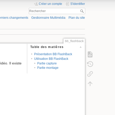
Créer un compte
S'identifier
rniers changements
Gestionnaire Multimédia
Plan du site
bb_flashback
Table des matières
Présentation BB FlashBack
Utilisation BB FlashBack
déo. Il existe
Partie capture
Partie montage