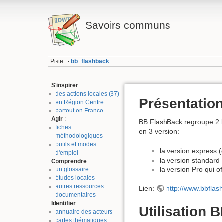
Savoirs communs
Piste :
bb_flashback
•
S'inspirer
:
des actions locales (37)
Présentatio
en Région Centre
partout en France
Agir
:
BB FlashBack regroupe 2 lo
fiches
en 3 version:
méthodologiques
outils et modes
la version express 
d'emploi
la version standard
Comprendre
:
la version Pro qui of
un glossaire
études locales
autres ressources
Lien:
http://www.bbfla
documentaires
Identifier
:
Utilisation 
annuaire des acteurs
cartes thématiques