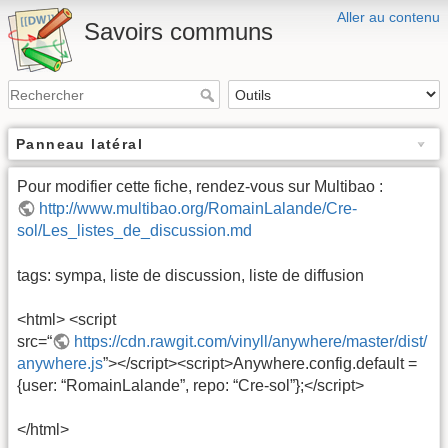
Aller au contenu
Savoirs communs
Panneau latéral
Pour modifier cette fiche, rendez-vous sur Multibao :
http://www.multibao.org/RomainLalande/Cre-
sol/Les_listes_de_discussion.md
tags: sympa, liste de discussion, liste de diffusion
<html> <script
src=“
https://cdn.rawgit.com/vinyll/anywhere/master/dist/
anywhere.js
”></script><script>Anywhere.config.default =
{user: “RomainLalande”, repo: “Cre-sol”};</script>
</html>